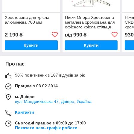
Хрестовина для крісла
Ніжки Опора Хрестовина
Ніжк
алюмінієва 700 мм
металева хромована для
CRB-
офісного крісла стільця
хром
CRB02 560 600 640 700
офіс
2 190
990
930
₴
від
₴
мм
Купити
Купити
Про нас
98% позитивних з 107 відгуків за рік
Працює з 03.02.2014
м. Дніпро
вул. Мандриківська 47, Дніпро, Україна
Контакти
Сьогодні працює з 09:00 до 17:00
Показати весь графік роботи