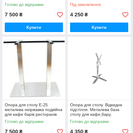
подвійна
офісу, дому.
Готово до відправки
Під замовлення
7 500
4 250
₴
₴
Купити
Купити
Опора для столу Е-25
Опора для столу. Відкидне
металева неіржавка подвійна
підстілля. Металева база
для кафе барів ресторанів
столу для кафе,бару,
ресторану алюмінієва.
Готово до відправки
Готово до відправки
7 500
4 350
₴
₴