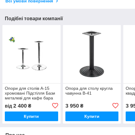
Всі умови повернення
Подібні товари компанії
Опори для столів А-15
Опора для столу кругла
Опор
хромовані Підстілля Бази
чавунна B-41
квад
металеві для кафе бара
ресторану.
2 400
3 950
3 9
від
₴
₴
Купити
Купити