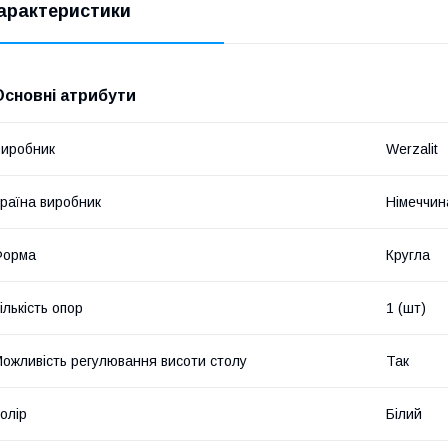
арактеристики
Основні атрибути
иробник
Werzalit
раїна виробник
Німеччин
Форма
Кругла
ількість опор
1 (шт)
ожливість регулювання висоти столу
Так
олір
Білий