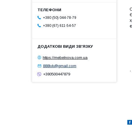
С
Є
+380 (50) 044-78-79
х
с
+380 (67) 611-54-57
https://mebelnova.com.ua
888lvk@gmail.com
.
+380500447879