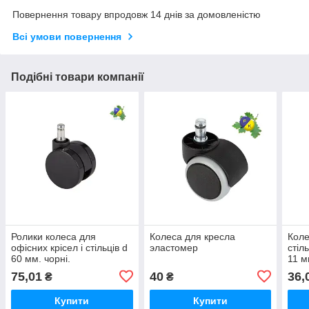
Повернення товару впродовж 14 днів за домовленістю
Всі умови повернення
Подібні товари компанії
Ролики колеса для
Колеса для кресла
Коле
офісних крісел і стільців d
эластомер
стіл
60 мм. чорні.
11 м
75,01
40
36,
₴
₴
Купити
Купити