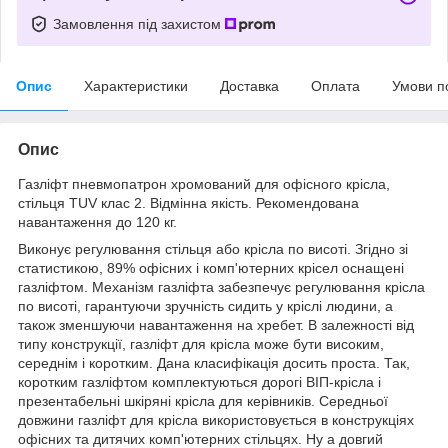
Замовлення під захистом
Опис
Характеристики
Доставка
Оплата
Умови п
Опис
Газліфт пневмопатрон хромований для офісного крісла,
стільця TUV клас 2. Відмінна якість. Рекомендована
навантаження до 120 кг.
Виконує регулювання стільця або крісла по висоті. Згідно зі
статистикою, 89% офісних і комп'ютерних крісел оснащені
газліфтом. Механізм газліфта забезпечує регулювання крісла
по висоті, гарантуючи зручність сидить у кріслі людини, а
також зменшуючи навантаження на хребет. В залежності від
типу конструкції, газліфт для крісла може бути високим,
середнім і коротким. Дана класифікація досить проста. Так,
коротким газліфтом комплектуються дорогі ВІП-крісла і
презентабельні шкіряні крісла для керівників. Середньої
довжини газліфт для крісла використовується в конструкціях
офісних та дитячих комп'ютерних стільцях. Ну а довгий