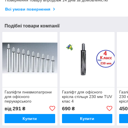
Повернення товару впродовж 14 днів за домовленістю
Всі умови повернення
Подібні товари компанії
Газліфти пневмопатрони
Газліфт для офісного
Газл
для офісного
крісла стільця 230 мм TUV
230 
перукарського
клас 4
кріс
комп'ютерного крісла
291
690
450
від
₴
₴
стільця
Купити
Купити