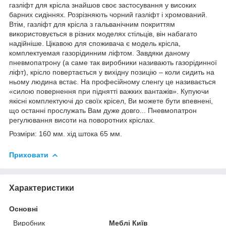
газліфт для крісла знайшов своє застосування у високих
барних сидіннях. Розрізняють чорний газліфт і хромований.
Втім, газліфт для крісла з гальванічним покриттям
використовується в різних моделях стільців, він набагато
надійніше. Цікавою для споживача є модель крісла,
комплектуемая газорідинним ліфтом. Завдяки даному
пневмопатрону (а саме так виробники називають газорідинної
ліфт), крісло повертається у вихідну позицію – коли сидить на
ньому людина встає. На професійному сленгу це називається
«силою повернення при піднятті важких вантажів». Купуючи
якісні комплектуючі до своїх крісел, Ви можете бути впевнені,
що останні прослужать Вам дуже довго... Пневмопатрон
регулювання висоти на поворотних кріслах.
Розміри: 160 мм. хід штока 65 мм.
Приховати
Характеристики
Основні
Виробник
Меблі Київ