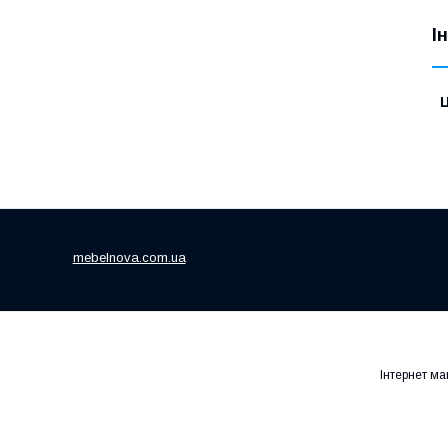
І
Ц
mebelnova.com.ua