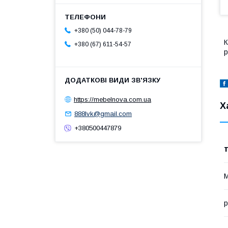
+380 (50) 044-78-79
К
+380 (67) 611-54-57
р
https://mebelnova.com.ua
Х
888lvk@gmail.com
+380500447879
М
р