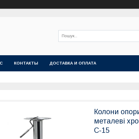
АС
КОНТАКТЫ
ДОСТАВКА И ОПЛАТА
Колони опори
металеві хро
С-15