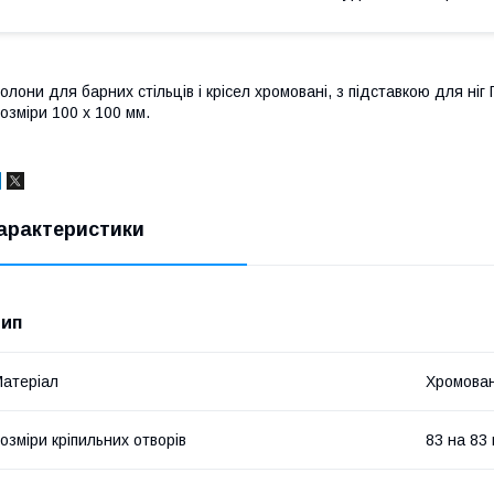
олони для барних стільців і крісел хромовані, з підставкою для ні
озміри 100 х 100 мм.
арактеристики
тип
атеріал
Хромован
озміри кріпильних отворів
83 на 83