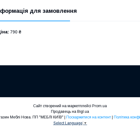
нформація для замовлення
іна:
790 ₴
Сайт створений на маркетплейсі
Prom.ua
Продавець на Bigl.ua
Інтернет магазин Меблі Нова. ПП "МЕБЛІ КИЇВ" |
Поскаржитися на контент
|
Політика конф
Select Language
▼