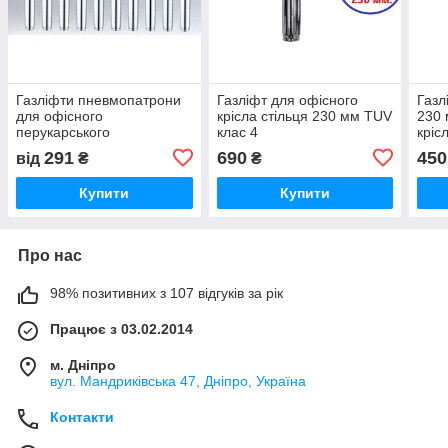
Газліфти пневмопатрони
Газліфт для офісного
Газл
для офісного
крісла стільця 230 мм TUV
230 
перукарського
клас 4
кріс
комп'ютерного крісла
291
690
450
від
₴
₴
стільця
Купити
Купити
Про нас
98% позитивних з 107 відгуків за рік
Працює з 03.02.2014
м. Дніпро
вул. Мандриківська 47, Дніпро, Україна
Контакти